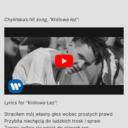
Chylińska’s hit song, “Królowa łez”:
Lyrics for “Królowa Łez”:
Straciłam mój własny głos wobec prostych prawd
Przybita niechęcią do ludzkich trosk i spraw
Zegary cofają się wciąż do starych ran