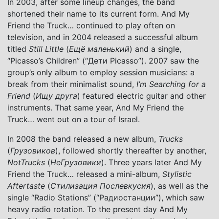
In 2003, after some lineup changes, the band
shortened their name to its current form. And My
Friend the Truck… continued to play often on
television, and in 2004 released a successful album
titled
Still Little
(
Ещё маленький
) and a single,
“Picasso’s Children” (“Дети Picasso”). 2007 saw the
group’s only album to employ session musicians: a
break from their minimalist sound,
I’m Searching for a
Friend
(
Ищу друга
) featured electric guitar and other
instruments. That same year, And My Friend the
Truck… went out on a tour of Israel.
In 2008 the band released a new album,
Trucks
(
Грузовиков
), followed shortly thereafter by another,
NotTrucks
(
НеГрузовики
). Three years later And My
Friend the Truck… released a mini-album,
Stylistic
Aftertaste
(
Стилизация Послевкусия
), as well as the
single “Radio Stations” (“Радиостанции”), which saw
heavy radio rotation. To the present day And My