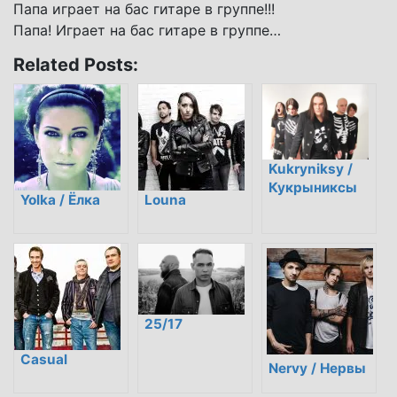
Папа играет на бас гитаре в группе!!!
Папа! Играет на бас гитаре в группе…
Related Posts:
Kukryniksy /
Кукрыниксы
Yolka / Ёлка
Louna
25/17
Casual
Nervy / Нервы