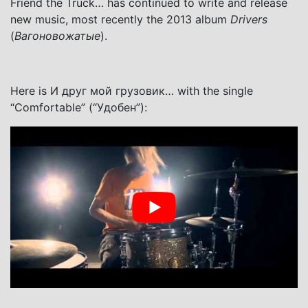
Friend the Truck… has continued to write and release
new music, most recently the 2013 album
Drivers
(
Вагоновожатые
).
Here is И друг мой грузовик… with the single
“Comfortable” (“Удобен”):