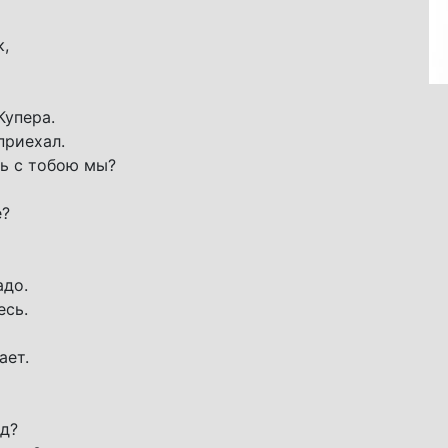
к,
Купера.
приехал.
сь с тобою мы?
е?
адо.
есь.
ает.
од?