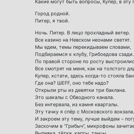
Какие могут быть вопросы, Купер, в эту 
Город родной.
Питер, я твой.
Ночь. Питер. В лицо прохладный ветер.
Все казино на Невском неонами светят.
Мы едем, темы перекидываем словами,
Подбираемся к клубу, Грибоедова сзади.
По правой стороне по росту выстроилис
Все смотрят на меня, как на толстого дя
Купер, кстати, здесь когда-то стояла бан
Где она? ШЕFF, оно тебе надо?
Открыли рты из девятки три баклана.
Это шакалы с Обводного канала.
Без интервала, из камня кварталы.
Эту тачку я спёр с Московского вокзала
И закроем эту тему, лучше выйдем – пог
Заскочим в “Грибыч”, микрофоны зачита
Выпивка, тётки, карты, танцы.