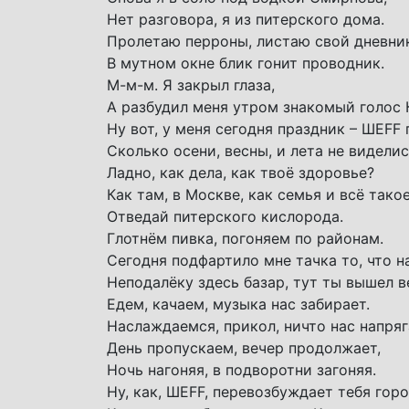
Нет разговора, я из питерского дома.
Пролетаю перроны, листаю свой дневни
В мутном окне блик гонит проводник.
М-м-м. Я закрыл глаза,
А разбудил меня утром знакомый голос 
Ну вот, у меня сегодня праздник – ШЕFF 
Сколько осени, весны, и лета не видели
Ладно, как дела, как твоё здоровье?
Как там, в Москве, как семья и всё тако
Отведай питерского кислорода.
Глотнём пивка, погоняем по районам.
Сегодня подфартило мне тачка то, что н
Неподалёку здесь базар, тут ты вышел в
Едем, качаем, музыка нас забирает.
Наслаждаемся, прикол, ничто нас напряг
День пропускаем, вечер продолжает,
Ночь нагоняя, в подворотни загоняя.
Ну, как, ШЕFF, перевозбуждает тебя гор