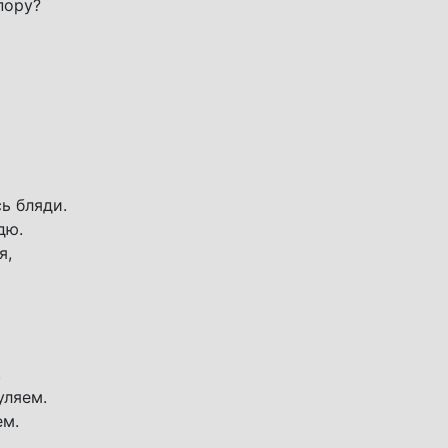
пору?
ь бляди.
дю.
я,
.
уляем.
ем.