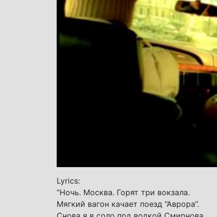
Lyrics:
“Ночь. Москва. Горят три вокзала.
Мягкий вагон качает поезд “Аврора”.
Снова я в соло под водкой Смирнова,