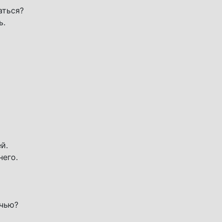
аться?
ь.
й.
него.
очью?