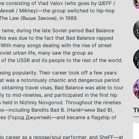
e consisting of Vlad Valov (who goes by ШЕFF /
Михей / Mikhey)—the group switched to hip-hop
n The Law (Выше Закона), in 1989.
 tame, during the late Soviet period Bad Balance
his was due to the fact that Bad Balance rapped
. With many songs dealing with the rise of street
Soviet urban life, many saw the group as
 of the USSR and its people to the rest of the world.
sing popularity. Their career took off a few years
what was a notoriously chaotic and dangerous period
 obtaining travel visas, Bad Balance was able to tour
y to mid-nineties, and participated in the first hip
s held in Nizhniy Novgorod. Throughout the nineties
T
ms—including Bandits Bad B. (Налётчики Bad B),
gles (Город Джунглей)—and became a flagship of
olo career as a reggae/soul performer, and SheFF—at