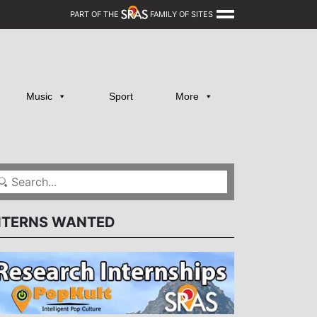
PART OF THE
FAMILY OF SITES
Music
Sport
More
NTERNS WANTED