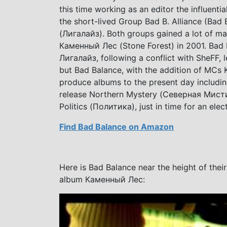
this time working as an editor the influen
the short-lived Group Bad B. Alliance (Bad B
(Лигалайз). Both groups gained a lot of ma
Каменный Лес (Stone Forest) in 2001. Bad 
Лигалайз, following a conflict with SheFF, l
but Bad Balance, with the addition of MCs 
produce albums to the present day includi
release Northern Mystery (Северная Мистика
Politics (Политика), just in time for an elec
Find Bad Balance on Amazon
Here is Bad Balance near the height of their
album Каменный Лес: