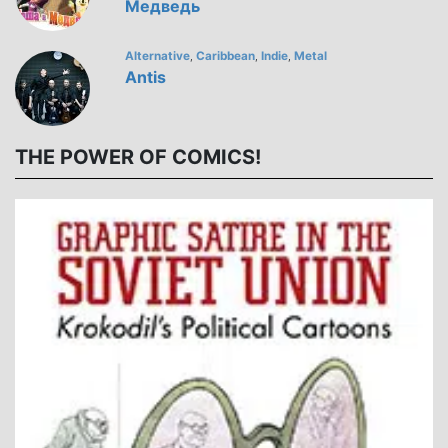
Медведь
Alternative
Caribbean
Indie
Metal
,
,
,
Antis
THE POWER OF COMICS!