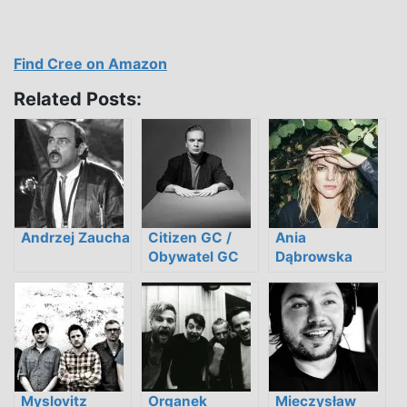
Find Cree on Amazon
Related Posts:
Andrzej Zaucha
Citizen GC /
Ania
Obywatel GC
Dąbrowska
Myslovitz
Organek
Mieczysław