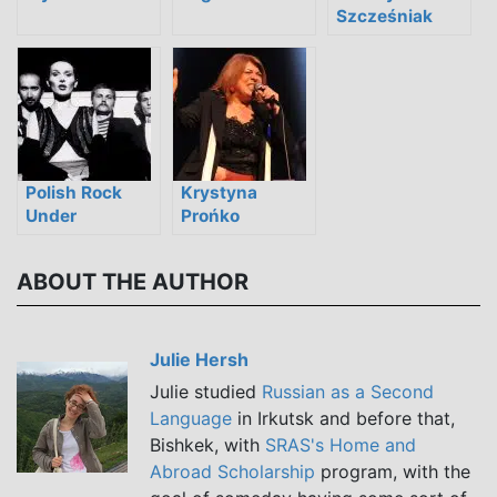
Szcześniak
Polish Rock
Krystyna
Under
Prońko
Communism:
Resistance,
ABOUT THE AUTHOR
Censorship,
and Defiance
Julie Hersh
Julie studied
Russian as a Second
Language
in Irkutsk and before that,
Bishkek, with
SRAS's Home and
Abroad Scholarship
program, with the