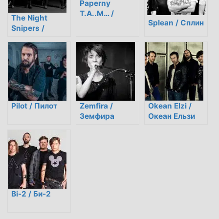
Paperny
T.A..M… /
The Night
Splean / Сплин
Паперный
Snipers /
Т.А..М…
Ночные
снайперы
Pilot / Пилот
Zemfira /
Okean Elzi /
Земфира
Океан Ельзи
Bi-2 / Би-2