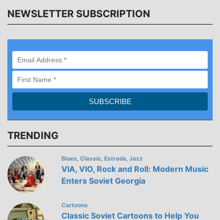
NEWSLETTER SUBSCRIPTION
TRENDING
Blues
Classic
Estrada
Jazz
,
,
,
VIA, VIO, Rock and Roll: Modern Music
Enters Soviet Georgia
Cartoons
Classic Soviet Cartoons to Help You