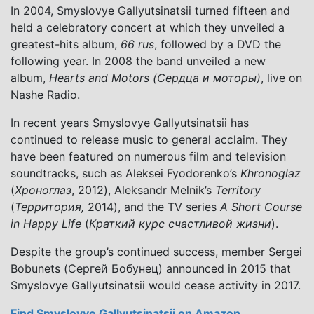
In 2004, Smyslovye Gallyutsinatsii turned fifteen and
held a celebratory concert at which they unveiled a
greatest-hits album,
66 rus
, followed by a DVD the
following year. In 2008 the band unveiled a new
album,
Hearts and Motors (Сердца и моторы)
, live on
Nashe Radio.
In recent years Smyslovye Gallyutsinatsii has
continued to release music to general acclaim. They
have been featured on numerous film and television
soundtracks, such as Aleksei Fyodorenko’s
Khronoglaz
(
Хроноглаз
, 2012), Aleksandr Melnik’s
Territory
(
Территория,
2014), and the TV series
A Short Course
in Happy Life
(
Краткий курс счастливой жизни
).
Despite the group’s continued success, member Sergei
Bobunets (Сергей Бобунец) announced in 2015 that
Smyslovye Gallyutsinatsii would cease activity in 2017.
Find Smyslovye Gallyutsinatsii on Amazon