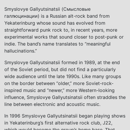
Smyslovye Gallyutsinatsii (Смысловые
галлюцинации) is a Russian alt-rock band from
Yekaterinburg whose sound has evolved from
straightforward punk rock to, in recent years, more
experimental works that sound closer to post-punk or
indie. The band’s name translates to “meaningful
hallucinations.”
Smyslovye Gallyutsinatsii formed in 1989, at the end
of the Soviet period, but did not find a particularly
wide audience until the late 1990s. Like many groups
on the border between “older,” more Soviet-rock-
inspired music and “newer,” more Western-looking
influence, Smyslovye Gallyutsinatsii often straddles the
line between electronic and acoustic music.
In 1996 Smyslovye Gallyutsinatsii began playing shows
in Yekaterinburg’s first alternative rock club, J22,
which would become the group’s home base. That