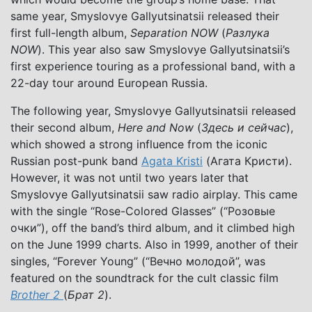
same year, Smyslovye Gallyutsinatsii released their
first full-length album,
Separation NOW
(
Разлука
NOW
). This year also saw Smyslovye Gallyutsinatsii’s
first experience touring as a professional band, with a
22-day tour around European Russia.
The following year, Smyslovye Gallyutsinatsii released
their second album,
Here and Now
(
Здесь и сейчас
),
which showed a strong influence from the iconic
Russian post-punk band
Agata Kristi
(Агата Кристи).
However, it was not until two years later that
Smyslovye Gallyutsinatsii saw radio airplay. This came
with the single “Rose-Colored Glasses” (“Розовые
очки”), off the band’s third album, and it climbed high
on the June 1999 charts. Also in 1999, another of their
singles, “Forever Young” (“Вечно молодой”, was
featured on the soundtrack for the cult classic film
Brother 2
(
Б
рат 2
).