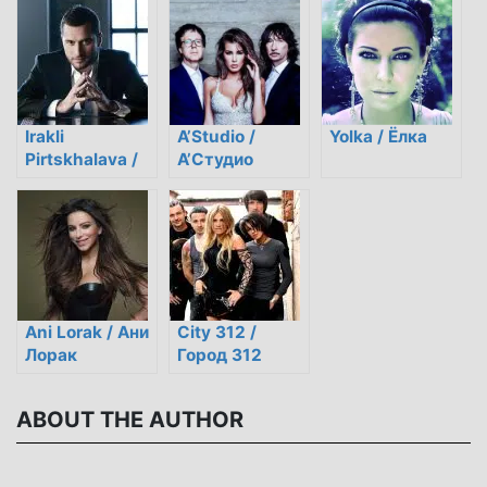
Irakli
A’Studio /
Yolka / Ёлка
Pirtskhalava /
А’Студио
Ираклий
Пирцхалава
Ani Lorak / Ани
City 312 /
Лорак
Город 312
ABOUT THE AUTHOR